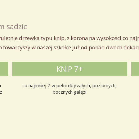
m sadzie
wuletnie drzewka typu knip, z koroną na wysokości co na
m towarzyszy w naszej szkółce już od ponad dwóch dekad
KNIP 7+
a
co najmniej 7 w pełni dojrzałych, poziomych,
 z
bocznych gałęzi