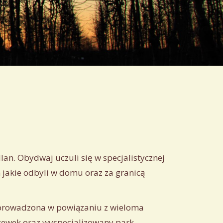
llan
.
Obydwaj
uczuli
się
w
specjalistycznej
 jakie odbyli w domu oraz za granicą
prowadzona
w
powiązaniu
z
wieloma
zewek
oraz
wyspecjalizowany
park