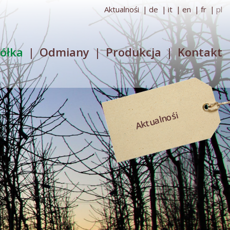
Aktualnośi
de
it
en
fr
pl
ółka
Odmiany
Produkcja
Kontakt
Aktualnośi