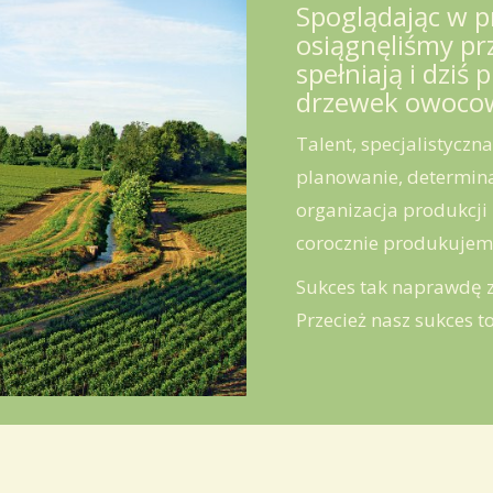
Spoglądając
w
p
osiągnęliśmy
pr
spełniają
i
dziś
p
drzewek
owoco
Talent,
specjalistyczna
planowanie
,
determin
organizacja
produkcji
corocznie
produkujem
Sukces
tak
naprawdę
Przecież
nasz
sukces
t