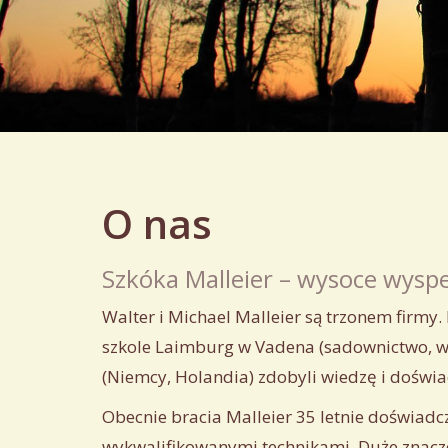
O nas
Szkóka Malleier – wysoce wyspe
Walter i Michael
Malleier
są
trzonem
firmy
.
szkole
Laimburg
w Vadena (sadownictwo, wi
(Niemcy, Holandia) zdobyli wiedzę i doświa
Obecnie
bracia
Malleier
35
letnie
doświadc
wykwalifikowanymi
technikami
.
Duże
znacz