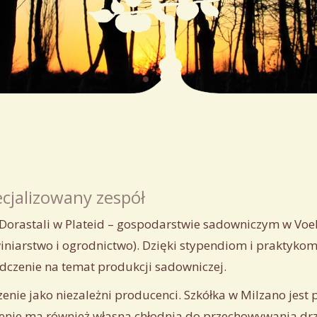
cjalizowany zespół
Dorastali
w
Plateid
–
gospodarstwie
sadowniczym
w
Voe
niarstwo i ogrodnictwo). Dzięki stypendiom i praktykom
dczenie na temat produkcji sadowniczej.
zenie
jako
niezależni
producenci
.
Szkółka
w
Milzano
jest
enie
ma
również
własna
chłodnia
do
przechowywania
dr