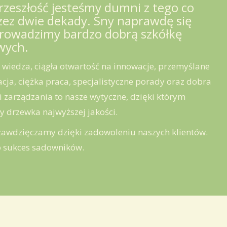
rzeszłość
jesteśmy
dumni
z
tego
co
zez
dwie
dekady
.
Sny
naprawdę
się
rowadzimy
bardzo
dobrą
szkółkę
wych
.
wiedza
,
ciągła
otwartość
na
innowacje
,
przemyślane
acja
,
ciężka
praca
,
specjalistyczne
porady
oraz
dobra
i
zarządzania
to
nasze
wytyczne
,
dzięki
którym
y
drzewka
najwyższej
jakości
.
zawdzięczamy
dzięki
zadowoleniu
naszych
klientów
.
o
sukces
sadowników
.